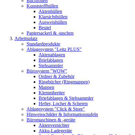
Buchfolien
Kunststoffhüllen
Aktenhüllen
Klarsichthüllen
Ausweishüllen
Beutel
Papiersackerl & -taschen
Arbeitsplatz
Standardprodukte
Ablagesystem "Leitz PLUS"
Aktenablagen
Briefablagen
Stehsammler
Bürosystem "WOW"
Ordner & Zubehör
Ringbücher (Ringmappen)
Mappen
Klemmbretter
Briefablagen & Stehsammler
Hefter, Locher & Scheren
Ablagesystem "Click & Store"
Hinweisschilder & Informationstafeln
Büromaschinen & -geräte
Aktenvernichter
Akku-Ladegeräte