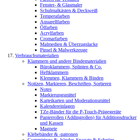
Fenster- & Glasmaler
Schulmalkästen & Deckweiß
Temperafarben
Aquarellfarben
Ölfarben
Acrylfarben
Cromarfarben
Malmedien & Überzugslacke
Pinsel & Malwerkzeuge
Verbrauchsmaterialien
Klammern und andere Bindematerialien
Büroklammern, Splinten & Co.
Heftklammern
Klemmen, Klammern & Binden
Notizen, Markieren, Beschriften, Sortieren
Notes
Markierungsmittel
Karteikarten und Moderationsmittel
Kalendereinlagen
TZe-Bänder für die P-Touch-Prägegeräte
Papierrollen (Addingrollen) für Additionsdrucker
und Kassen
Magnete
Klebebänder & -patronen
Gummiringe & -bänder, Spagate & Schnüre