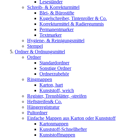
Leseständer
Schreib- & Korrekturmittel
Blei- & Bürostifte
Kugelschreiber, Tintenroller & Co.
Korrekturmittel & Radiergummis
Permanentmarker
Textmarker
Hygiene- & Reinigungsmittel
Stempel
Ordner & Ordnungsmittel
Ordner
Standardordner
Sonstige Ordner
Ordnerzubehör
Ringmappen
Karton, hart
Kunststoff, weich
Register, Trennblätter, -streifen
Heftstreifen& Co.
Hängeregistratur
Pultordner
Einfache Mappen aus Karton oder Kunststoff
Kartonmappen
Kunststoff-Schnellhefter
Kunststoffmappen