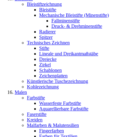
Bleistiftzeichnung
Bleistifte
Mechanische Bleistifte (Minenstifte)
Fallminenstifte
Druck- & Drehminenstifte
Radierer
Spitzer
Technisches Zeichnen
Stifte
Lineale und Dreikantmaßstäbe
Dreiecke
Zirkel
Schablonen
Zeichenplatten
Künstlerische Tuschezeichnung
Kohlezeichnung
Malen
Farbstifte
Wasserfeste Farbstifte
Aquarellierbare Farbstifte
Faserstifte
Kreiden
Malfarben & Malutensilien
Fingerfarben
Farben für Textilien