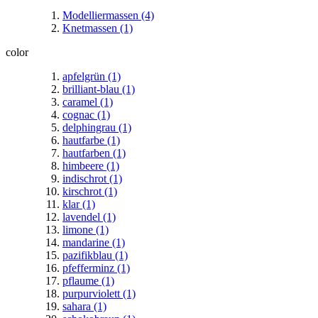
Modelliermassen
(4)
Knetmassen
(1)
color
apfelgrün
(1)
brilliant-blau
(1)
caramel
(1)
cognac
(1)
delphingrau
(1)
hautfarbe
(1)
hautfarben
(1)
himbeere
(1)
indischrot
(1)
kirschrot
(1)
klar
(1)
lavendel
(1)
limone
(1)
mandarine
(1)
pazifikblau
(1)
pfefferminz
(1)
pflaume
(1)
purpurviolett
(1)
sahara
(1)