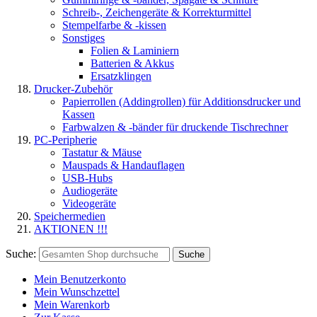
Schreib-, Zeichengeräte & Korrekturmittel
Stempelfarbe & -kissen
Sonstiges
Folien & Laminiern
Batterien & Akkus
Ersatzklingen
Drucker-Zubehör
Papierrollen (Addingrollen) für Additionsdrucker und
Kassen
Farbwalzen & -bänder für druckende Tischrechner
PC-Peripherie
Tastatur & Mäuse
Mauspads & Handauflagen
USB-Hubs
Audiogeräte
Videogeräte
Speichermedien
AKTIONEN !!!
Suche:
Suche
Mein Benutzerkonto
Mein Wunschzettel
Mein Warenkorb