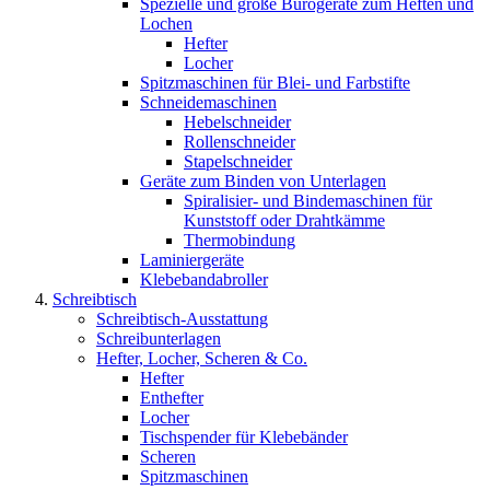
Spezielle und große Bürogeräte zum Heften und
Lochen
Hefter
Locher
Spitzmaschinen für Blei- und Farbstifte
Schneidemaschinen
Hebelschneider
Rollenschneider
Stapelschneider
Geräte zum Binden von Unterlagen
Spiralisier- und Bindemaschinen für
Kunststoff oder Drahtkämme
Thermobindung
Laminiergeräte
Klebebandabroller
Schreibtisch
Schreibtisch-Ausstattung
Schreibunterlagen
Hefter, Locher, Scheren & Co.
Hefter
Enthefter
Locher
Tischspender für Klebebänder
Scheren
Spitzmaschinen