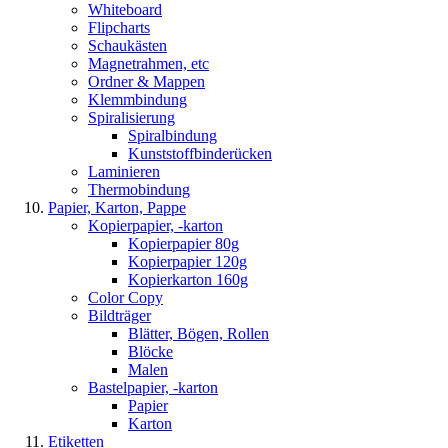
Whiteboard
Flipcharts
Schaukästen
Magnetrahmen, etc
Ordner & Mappen
Klemmbindung
Spiralisierung
Spiralbindung
Kunststoffbinderücken
Laminieren
Thermobindung
Papier, Karton, Pappe
Kopierpapier, -karton
Kopierpapier 80g
Kopierpapier 120g
Kopierkarton 160g
Color Copy
Bildträger
Blätter, Bögen, Rollen
Blöcke
Malen
Bastelpapier, -karton
Papier
Karton
Etiketten