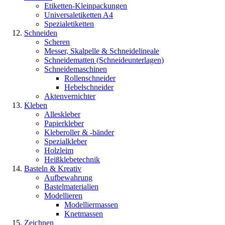
Etiketten-Kleinpackungen
Universaletiketten A4
Spezialetiketten
Schneiden
Scheren
Messer, Skalpelle & Schneidelineale
Schneidematten (Schneideunterlagen)
Schneidemaschinen
Rollenschneider
Hebelschneider
Aktenvernichter
Kleben
Alleskleber
Papierkleber
Kleberoller & -bänder
Spezialkleber
Holzleim
Heißklebetechnik
Basteln & Kreativ
Aufbewahrung
Bastelmaterialien
Modellieren
Modelliermassen
Knetmassen
Zeichnen