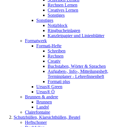
Rechnen Lernen
Creatives Lernen
Sonstiges
Sonstiges
Notizblock
Ringbucheinlagen
Kanzleipapier und Linienblätter
Formatwerk
Formati-Hefte
Schreiben
Rechnen
Creativ
Buchstaben, Wörter & Sprachen
Aufgaben-, Info-, Mitteilungsheft,
Terminplaner - LehrerInnenheft
Formati plus
Ursus® Green
Ursus® Ö
Brunnen & andere
Brunnen
Landré
Clairefontaine
Schutzhüllen, Klarsichthüllen, Beutel
Heftschoner