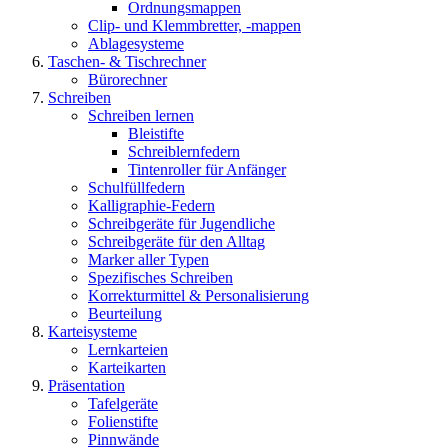
Ordnungsmappen
Clip- und Klemmbretter, -mappen
Ablagesysteme
Taschen- & Tischrechner
Bürorechner
Schreiben
Schreiben lernen
Bleistifte
Schreiblernfedern
Tintenroller für Anfänger
Schulfüllfedern
Kalligraphie-Federn
Schreibgeräte für Jugendliche
Schreibgeräte für den Alltag
Marker aller Typen
Spezifisches Schreiben
Korrekturmittel & Personalisierung
Beurteilung
Karteisysteme
Lernkarteien
Karteikarten
Präsentation
Tafelgeräte
Folienstifte
Pinnwände