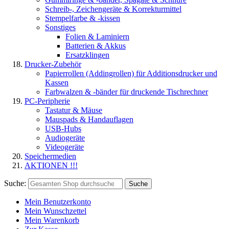
Schreib-, Zeichengeräte & Korrekturmittel
Stempelfarbe & -kissen
Sonstiges
Folien & Laminiern
Batterien & Akkus
Ersatzklingen
Drucker-Zubehör
Papierrollen (Addingrollen) für Additionsdrucker und
Kassen
Farbwalzen & -bänder für druckende Tischrechner
PC-Peripherie
Tastatur & Mäuse
Mauspads & Handauflagen
USB-Hubs
Audiogeräte
Videogeräte
Speichermedien
AKTIONEN !!!
Suche:
Suche
Mein Benutzerkonto
Mein Wunschzettel
Mein Warenkorb