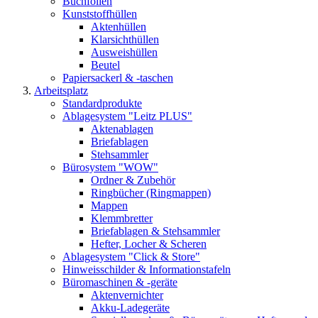
Buchfolien
Kunststoffhüllen
Aktenhüllen
Klarsichthüllen
Ausweishüllen
Beutel
Papiersackerl & -taschen
Arbeitsplatz
Standardprodukte
Ablagesystem "Leitz PLUS"
Aktenablagen
Briefablagen
Stehsammler
Bürosystem "WOW"
Ordner & Zubehör
Ringbücher (Ringmappen)
Mappen
Klemmbretter
Briefablagen & Stehsammler
Hefter, Locher & Scheren
Ablagesystem "Click & Store"
Hinweisschilder & Informationstafeln
Büromaschinen & -geräte
Aktenvernichter
Akku-Ladegeräte