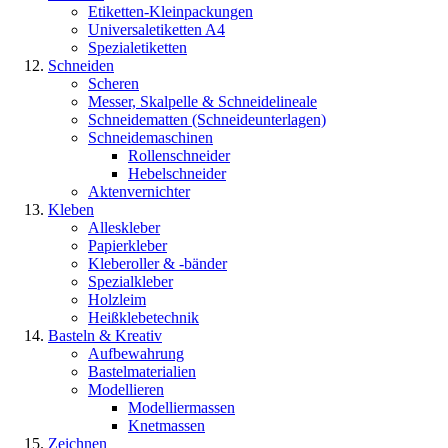
Etiketten-Kleinpackungen
Universaletiketten A4
Spezialetiketten
Schneiden
Scheren
Messer, Skalpelle & Schneidelineale
Schneidematten (Schneideunterlagen)
Schneidemaschinen
Rollenschneider
Hebelschneider
Aktenvernichter
Kleben
Alleskleber
Papierkleber
Kleberoller & -bänder
Spezialkleber
Holzleim
Heißklebetechnik
Basteln & Kreativ
Aufbewahrung
Bastelmaterialien
Modellieren
Modelliermassen
Knetmassen
Zeichnen