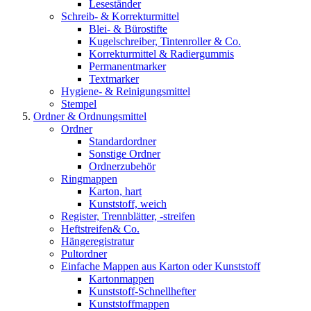
Leseständer
Schreib- & Korrekturmittel
Blei- & Bürostifte
Kugelschreiber, Tintenroller & Co.
Korrekturmittel & Radiergummis
Permanentmarker
Textmarker
Hygiene- & Reinigungsmittel
Stempel
Ordner & Ordnungsmittel
Ordner
Standardordner
Sonstige Ordner
Ordnerzubehör
Ringmappen
Karton, hart
Kunststoff, weich
Register, Trennblätter, -streifen
Heftstreifen& Co.
Hängeregistratur
Pultordner
Einfache Mappen aus Karton oder Kunststoff
Kartonmappen
Kunststoff-Schnellhefter
Kunststoffmappen