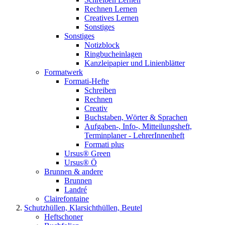
Rechnen Lernen
Creatives Lernen
Sonstiges
Sonstiges
Notizblock
Ringbucheinlagen
Kanzleipapier und Linienblätter
Formatwerk
Formati-Hefte
Schreiben
Rechnen
Creativ
Buchstaben, Wörter & Sprachen
Aufgaben-, Info-, Mitteilungsheft,
Terminplaner - LehrerInnenheft
Formati plus
Ursus® Green
Ursus® Ö
Brunnen & andere
Brunnen
Landré
Clairefontaine
Schutzhüllen, Klarsichthüllen, Beutel
Heftschoner