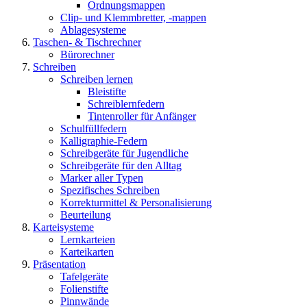
Ordnungsmappen
Clip- und Klemmbretter, -mappen
Ablagesysteme
Taschen- & Tischrechner
Bürorechner
Schreiben
Schreiben lernen
Bleistifte
Schreiblernfedern
Tintenroller für Anfänger
Schulfüllfedern
Kalligraphie-Federn
Schreibgeräte für Jugendliche
Schreibgeräte für den Alltag
Marker aller Typen
Spezifisches Schreiben
Korrekturmittel & Personalisierung
Beurteilung
Karteisysteme
Lernkarteien
Karteikarten
Präsentation
Tafelgeräte
Folienstifte
Pinnwände