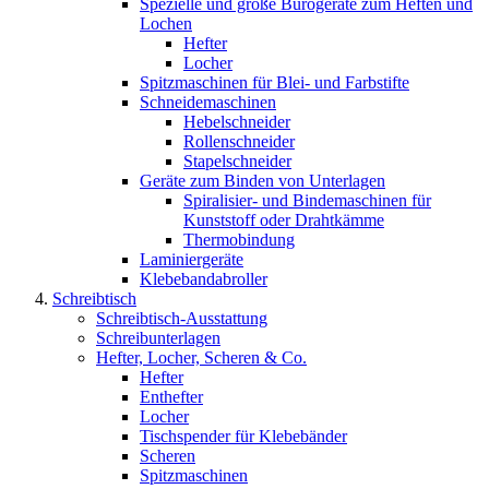
Spezielle und große Bürogeräte zum Heften und
Lochen
Hefter
Locher
Spitzmaschinen für Blei- und Farbstifte
Schneidemaschinen
Hebelschneider
Rollenschneider
Stapelschneider
Geräte zum Binden von Unterlagen
Spiralisier- und Bindemaschinen für
Kunststoff oder Drahtkämme
Thermobindung
Laminiergeräte
Klebebandabroller
Schreibtisch
Schreibtisch-Ausstattung
Schreibunterlagen
Hefter, Locher, Scheren & Co.
Hefter
Enthefter
Locher
Tischspender für Klebebänder
Scheren
Spitzmaschinen