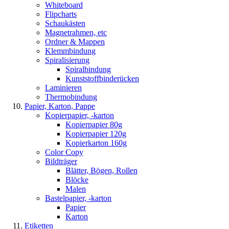
Whiteboard
Flipcharts
Schaukästen
Magnetrahmen, etc
Ordner & Mappen
Klemmbindung
Spiralisierung
Spiralbindung
Kunststoffbinderücken
Laminieren
Thermobindung
Papier, Karton, Pappe
Kopierpapier, -karton
Kopierpapier 80g
Kopierpapier 120g
Kopierkarton 160g
Color Copy
Bildträger
Blätter, Bögen, Rollen
Blöcke
Malen
Bastelpapier, -karton
Papier
Karton
Etiketten