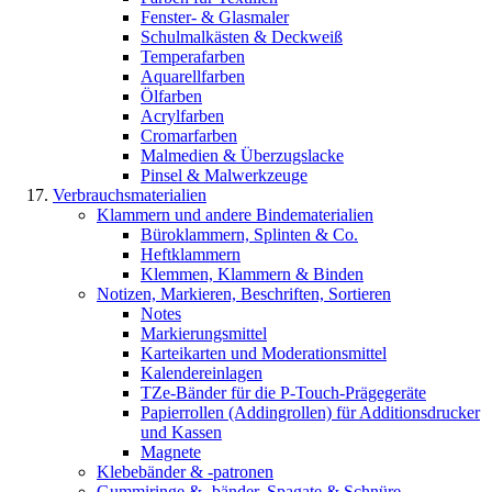
Fenster- & Glasmaler
Schulmalkästen & Deckweiß
Temperafarben
Aquarellfarben
Ölfarben
Acrylfarben
Cromarfarben
Malmedien & Überzugslacke
Pinsel & Malwerkzeuge
Verbrauchsmaterialien
Klammern und andere Bindematerialien
Büroklammern, Splinten & Co.
Heftklammern
Klemmen, Klammern & Binden
Notizen, Markieren, Beschriften, Sortieren
Notes
Markierungsmittel
Karteikarten und Moderationsmittel
Kalendereinlagen
TZe-Bänder für die P-Touch-Prägegeräte
Papierrollen (Addingrollen) für Additionsdrucker
und Kassen
Magnete
Klebebänder & -patronen
Gummiringe & -bänder, Spagate & Schnüre