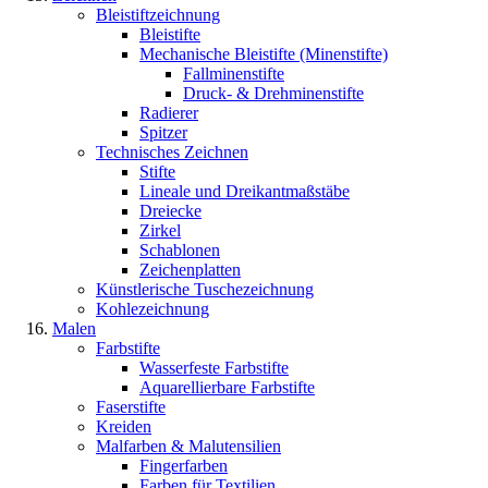
Bleistiftzeichnung
Bleistifte
Mechanische Bleistifte (Minenstifte)
Fallminenstifte
Druck- & Drehminenstifte
Radierer
Spitzer
Technisches Zeichnen
Stifte
Lineale und Dreikantmaßstäbe
Dreiecke
Zirkel
Schablonen
Zeichenplatten
Künstlerische Tuschezeichnung
Kohlezeichnung
Malen
Farbstifte
Wasserfeste Farbstifte
Aquarellierbare Farbstifte
Faserstifte
Kreiden
Malfarben & Malutensilien
Fingerfarben
Farben für Textilien