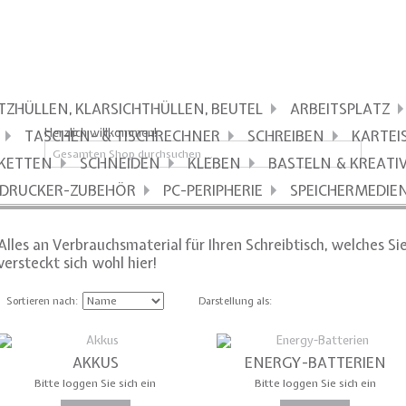
TZHÜLLEN, KLARSICHTHÜLLEN, BEUTEL
ARBEITSPLATZ
Herzlich willkommen!
TASCHEN- & TISCHRECHNER
SCHREIBEN
KARTEI
IKETTEN
SCHNEIDEN
KLEBEN
BASTELN & KREATI
DRUCKER-ZUBEHÖR
PC-PERIPHERIE
SPEICHERMEDIE
Alles an Verbrauchsmaterial für Ihren Schreibtisch, welches S
versteckt sich wohl hier!
Sortieren nach
Darstellung als
AKKUS
ENERGY-BATTERIEN
Bitte loggen Sie sich ein
Bitte loggen Sie sich ein