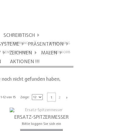
SCHREIBTISCH
SYSTEME
PRÄSENTATION
REGISTRIERUNG
ANMELDUNG
V
ZEICHNEN
MALEN
BENUTZERKONTO
WARENKORB
N
AKTIONEN !!!
ie noch nicht gefunden haben,
1-12 von 15
Zeige
1
2
ERSATZ-SPITZERMESSER
Bitte loggen Sie sich ein