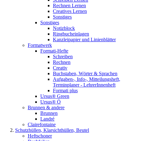
Rechnen Lernen
Creatives Lernen
Sonstiges
Sonstiges
Notizblock
Ringbucheinlagen
Kanzleipapier und Linienblätter
Formatwerk
Formati-Hefte
Schreiben
Rechnen
Creativ
Buchstaben, Wörter & Sprachen
Aufgaben-, Info-, Mitteilungsheft,
Terminplaner - LehrerInnenheft
Formati plus
Ursus® Green
Ursus® Ö
Brunnen & andere
Brunnen
Landré
Clairefontaine
Schutzhüllen, Klarsichthüllen, Beutel
Heftschoner