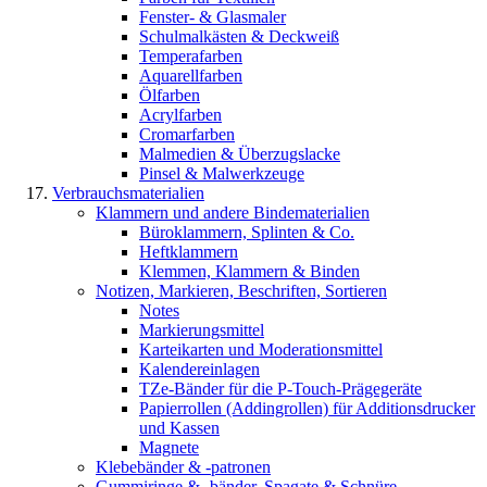
Fenster- & Glasmaler
Schulmalkästen & Deckweiß
Temperafarben
Aquarellfarben
Ölfarben
Acrylfarben
Cromarfarben
Malmedien & Überzugslacke
Pinsel & Malwerkzeuge
Verbrauchsmaterialien
Klammern und andere Bindematerialien
Büroklammern, Splinten & Co.
Heftklammern
Klemmen, Klammern & Binden
Notizen, Markieren, Beschriften, Sortieren
Notes
Markierungsmittel
Karteikarten und Moderationsmittel
Kalendereinlagen
TZe-Bänder für die P-Touch-Prägegeräte
Papierrollen (Addingrollen) für Additionsdrucker
und Kassen
Magnete
Klebebänder & -patronen
Gummiringe & -bänder, Spagate & Schnüre