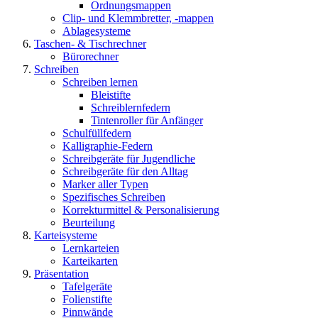
Ordnungsmappen
Clip- und Klemmbretter, -mappen
Ablagesysteme
Taschen- & Tischrechner
Bürorechner
Schreiben
Schreiben lernen
Bleistifte
Schreiblernfedern
Tintenroller für Anfänger
Schulfüllfedern
Kalligraphie-Federn
Schreibgeräte für Jugendliche
Schreibgeräte für den Alltag
Marker aller Typen
Spezifisches Schreiben
Korrekturmittel & Personalisierung
Beurteilung
Karteisysteme
Lernkarteien
Karteikarten
Präsentation
Tafelgeräte
Folienstifte
Pinnwände