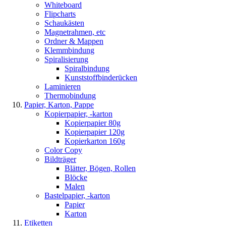
Whiteboard
Flipcharts
Schaukästen
Magnetrahmen, etc
Ordner & Mappen
Klemmbindung
Spiralisierung
Spiralbindung
Kunststoffbinderücken
Laminieren
Thermobindung
Papier, Karton, Pappe
Kopierpapier, -karton
Kopierpapier 80g
Kopierpapier 120g
Kopierkarton 160g
Color Copy
Bildträger
Blätter, Bögen, Rollen
Blöcke
Malen
Bastelpapier, -karton
Papier
Karton
Etiketten