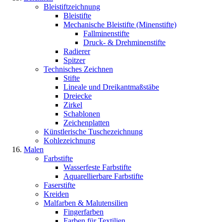
Bleistiftzeichnung
Bleistifte
Mechanische Bleistifte (Minenstifte)
Fallminenstifte
Druck- & Drehminenstifte
Radierer
Spitzer
Technisches Zeichnen
Stifte
Lineale und Dreikantmaßstäbe
Dreiecke
Zirkel
Schablonen
Zeichenplatten
Künstlerische Tuschezeichnung
Kohlezeichnung
Malen
Farbstifte
Wasserfeste Farbstifte
Aquarellierbare Farbstifte
Faserstifte
Kreiden
Malfarben & Malutensilien
Fingerfarben
Farben für Textilien