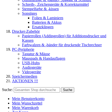
Schreib-, Zeichengeräte & Korrekturmittel
Stempelfarbe & -kissen
Sonstiges
Folien & Laminiern
Batterien & Akkus
Ersatzklingen
Drucker-Zubehör
Papierrollen (Addingrollen) für Additionsdrucker und
Kassen
Farbwalzen & -bänder für druckende Tischrechner
PC-Peripherie
Tastatur & Mäuse
Mauspads & Handauflagen
USB-Hubs
Audiogeräte
Videogeräte
Speichermedien
AKTIONEN !!!
Suche:
Suche
Mein Benutzerkonto
Mein Wunschzettel
Mein Warenkorb