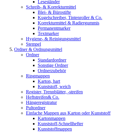
Leseständer
Schreib- & Korrekturmittel
Blei- & Bürostifte
Kugelschreiber, Tintenroller & Co.
Korrekturmittel & Radiergummis
Permanentmarker
Textmarker
Hygiene- & Reinigungsmittel
Stempel
Ordner & Ordnungsmittel
Ordner
Standardordner
Sonstige Ordner
Ordnerzubehör
Ringmappen
Karton, hart
Kunststoff, weich
Register, Trennblätter, -streifen
Heftstreifen& Co.
Hängeregistratur
Pultordner
Einfache Mappen aus Karton oder Kunststoff
Kartonmappen
Kunststoff-Schnellhefter
Kunststoffmappen