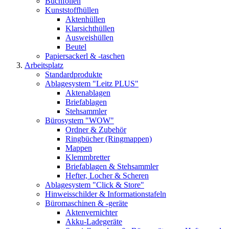
Buchfolien
Kunststoffhüllen
Aktenhüllen
Klarsichthüllen
Ausweishüllen
Beutel
Papiersackerl & -taschen
Arbeitsplatz
Standardprodukte
Ablagesystem "Leitz PLUS"
Aktenablagen
Briefablagen
Stehsammler
Bürosystem "WOW"
Ordner & Zubehör
Ringbücher (Ringmappen)
Mappen
Klemmbretter
Briefablagen & Stehsammler
Hefter, Locher & Scheren
Ablagesystem "Click & Store"
Hinweisschilder & Informationstafeln
Büromaschinen & -geräte
Aktenvernichter
Akku-Ladegeräte