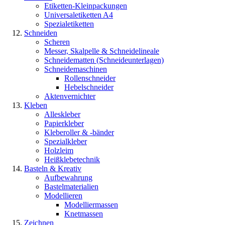
Etiketten-Kleinpackungen
Universaletiketten A4
Spezialetiketten
Schneiden
Scheren
Messer, Skalpelle & Schneidelineale
Schneidematten (Schneideunterlagen)
Schneidemaschinen
Rollenschneider
Hebelschneider
Aktenvernichter
Kleben
Alleskleber
Papierkleber
Kleberoller & -bänder
Spezialkleber
Holzleim
Heißklebetechnik
Basteln & Kreativ
Aufbewahrung
Bastelmaterialien
Modellieren
Modelliermassen
Knetmassen
Zeichnen