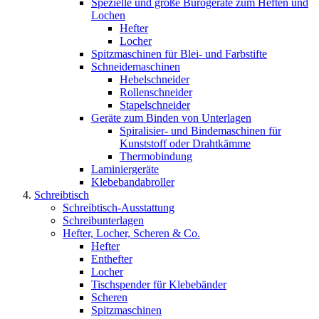
Spezielle und große Bürogeräte zum Heften und
Lochen
Hefter
Locher
Spitzmaschinen für Blei- und Farbstifte
Schneidemaschinen
Hebelschneider
Rollenschneider
Stapelschneider
Geräte zum Binden von Unterlagen
Spiralisier- und Bindemaschinen für
Kunststoff oder Drahtkämme
Thermobindung
Laminiergeräte
Klebebandabroller
Schreibtisch
Schreibtisch-Ausstattung
Schreibunterlagen
Hefter, Locher, Scheren & Co.
Hefter
Enthefter
Locher
Tischspender für Klebebänder
Scheren
Spitzmaschinen